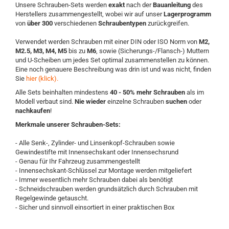
Unsere Schrauben-Sets werden
exakt
nach der
Bauanleitung
des
Herstellers zusammengestellt, wobei wir auf unser
Lagerprogramm
von
über 300
verschiedenen
Schraubentypen
zurückgreifen.
Verwendet werden Schrauben mit einer DIN oder ISO Norm von
M2,
M2.5, M3, M4, M5
bis zu
M6
, sowie (Sicherungs-/Flansch-) Muttern
und U-Scheiben um jedes Set optimal zusammenstellen zu können.
Eine noch genauere Beschreibung was drin ist und was nicht, finden
Sie
hier (klick).
Alle Sets beinhalten mindestens
40 - 50%
mehr Schrauben
als im
Modell verbaut sind.
Nie wieder
einzelne Schrauben
suchen
oder
nachkaufen
!
Merkmale unserer Schrauben-Sets:
- Alle Senk-, Zylinder- und Linsenkopf-Schrauben sowie
Gewindestifte mit Innensechskant oder Innensechsrund
- Genau für Ihr Fahrzeug zusammengestellt
- Innensechskant-Schlüssel zur Montage werden mitgeliefert
-
Immer wesentlich mehr Schrauben dabei als benötigt
- Schneidschrauben werden grundsätzlich durch Schrauben mit
Regelgewinde getauscht.
- Sicher und sinnvoll einsortiert in einer praktischen Box