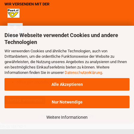
WIR VERSENDEN MIT DER
Logoix
Diese Webseite verwendet Cookies und andere
Technologien
Wir verwenden Cookies und ähnliche Technologien, auch von
Drittanbietern, um die ordentliche Funktionsweise der Website zu
gewährleisten, die Nutzung unseres Angebotes zu analysieren und Ihnen
Modellbau Niedermayer OG
ein bestmögliches Einkaufserlebnis bieten zu können. Weitere
3123 Kleinhain
Informationen finden Sie in unserer
Datenschutzerklärung
.
Am Anger 12
office @rc-modelle.at
Alle Akzeptieren
Vertrag widerrufen
Nur Notwendige
Webshop
by Gambio.de © 2026
Weitere Informationen
UA-56183782-1