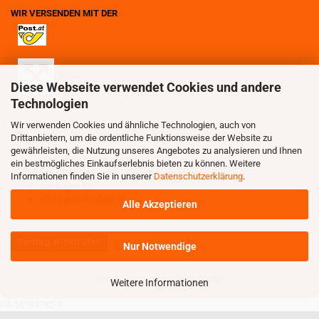
WIR VERSENDEN MIT DER
Logoix
Diese Webseite verwendet Cookies und andere
Technologien
Wir verwenden Cookies und ähnliche Technologien, auch von
Drittanbietern, um die ordentliche Funktionsweise der Website zu
gewährleisten, die Nutzung unseres Angebotes zu analysieren und Ihnen
Modellbau Niedermayer OG
ein bestmögliches Einkaufserlebnis bieten zu können. Weitere
3123 Kleinhain
Informationen finden Sie in unserer
Datenschutzerklärung
.
Am Anger 12
office @rc-modelle.at
Alle Akzeptieren
Vertrag widerrufen
Nur Notwendige
Webshop
by Gambio.de © 2026
Weitere Informationen
UA-56183782-1