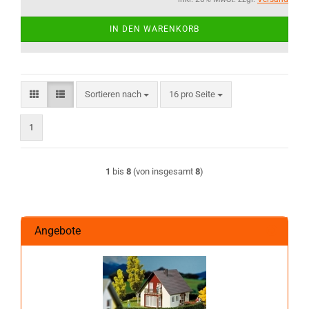
IN DEN WARENKORB
Sortieren nach
pro Seite
Sortieren nach
16 pro Seite
1
1
bis
8
(von insgesamt
8
)
Angebote