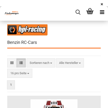
Benzin RC-Cars
Sortieren nach
Sortieren nach
Alle Hersteller
pro Seite
16 pro Seite
1