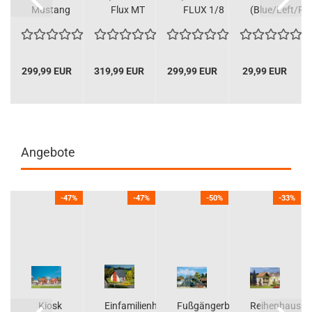
Mustang
Flux MT
FLUX 1/8
(Blue/Left/Rig
Mach-E
1/10 4WD
4WD
1400
Shaft...
Brushless...
Blue
299,99 EUR
319,99 EUR
299,99 EUR
29,99 EUR
Angebote
%
-47%
-47%
-50%
-33%
k
Kiosk
Einfamilienhaus,
Fußgängerbrücke
Reihenhaus