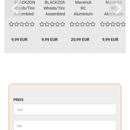
ON
BLACKZON
BLACKZON
Maverick
Maverick
Wheels/Tires
Wheels/Tires
RC
RC
ft
Assembled -
Assembled
Aluminium
Aluminium
d
Drift...
(4pcs)
Servo
Steering
Saver Arm
Plate
Set...
(Blue)...
9,99 EUR
9,99 EUR
20,99 EUR
9,99 EUR
PREIS
PREIS
Preis bis
-