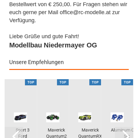
Bestellwert von € 250,00. Für Fragen stehen wir
euch gerne per Mail office@rc-modelle.at zur
Verfügung.
Liebe Grüße und gute Fahrt!
Modellbau Niedermayer OG
Unsere Empfehlungen
P
TOP
TOP
TOP
TOP
Sport 3
Maverick
Maverick
Aluminum C-
Ford
Quantum2
QuantumRX
Set