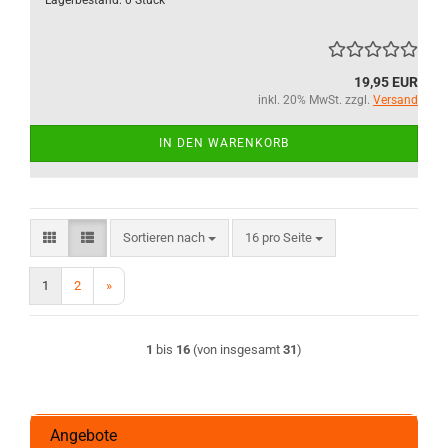
Lagerbestand: 0 Stück
19,95 EUR
inkl. 20% MwSt. zzgl.
Versand
IN DEN WARENKORB
Sortieren nach
pro Seite
Sortieren nach
16 pro Seite
1
2
»
1
bis
16
(von insgesamt
31
)
Angebote