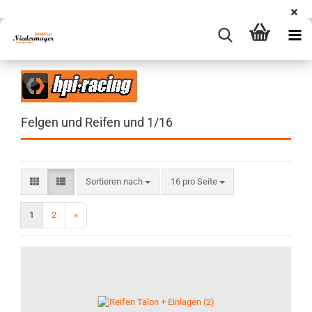
Felgen und Reifen und 1/16
Sortieren nach
pro Seite
Sortieren nach
16 pro Seite
1
2
»