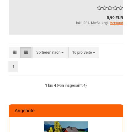
5,99 EUR
inkl. 20% MwSt. zzgl.
Versand
Sortieren nach
pro Seite
Sortieren nach
16 pro Seite
1
1
bis
4
(von insgesamt
4
)
Angebote