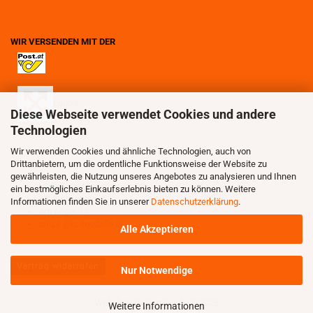
WIR VERSENDEN MIT DER
Logoix
Diese Webseite verwendet Cookies und andere
Technologien
Wir verwenden Cookies und ähnliche Technologien, auch von
Drittanbietern, um die ordentliche Funktionsweise der Website zu
gewährleisten, die Nutzung unseres Angebotes zu analysieren und Ihnen
Modellbau Niedermayer OG
ein bestmögliches Einkaufserlebnis bieten zu können. Weitere
3123 Kleinhain
Informationen finden Sie in unserer
Datenschutzerklärung
.
Am Anger 12
office @rc-modelle.at
Alle Akzeptieren
Vertrag widerrufen
Nur Notwendige
Webshop
by Gambio.de © 2026
Weitere Informationen