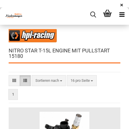
NITRO STAR T-15L ENGINE MIT PULLSTART
15180
Sortieren nach
pro Seite
Sortieren nach
16 pro Seite
1