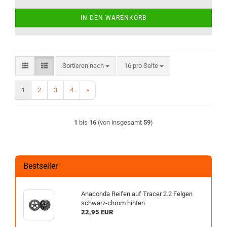
IN DEN WARENKORB
Sortieren nach
pro Seite
Sortieren nach
16 pro Seite
1
2
3
4
»
1
bis
16
(von insgesamt
59
)
Bestseller
Anaconda Reifen auf Tracer 2.2 Felgen
schwarz-chrom hinten
22,95 EUR