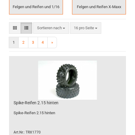
Felgen und Reifen und 1/16
Felgen und Reifen X-Maxx
Sortieren nach
pro Seite
Sortieren nach
16 pro Seite
1
2
3
4
»
Spike-Reifen 2.15 hinten
Spike-Reifen 2.15 hinten
Art.Nr.: TRX1770