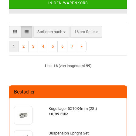
IN DEN WARENKORB
Sortieren nach
pro Seite
Sortieren nach
16 pro Seite
1
2
3
4
5
6
7
»
1
bis
16
(von insgesamt
99
)
Bestseller
Kugellager 5X10X4mm (2St)
10,99 EUR
Suspension Upright Set