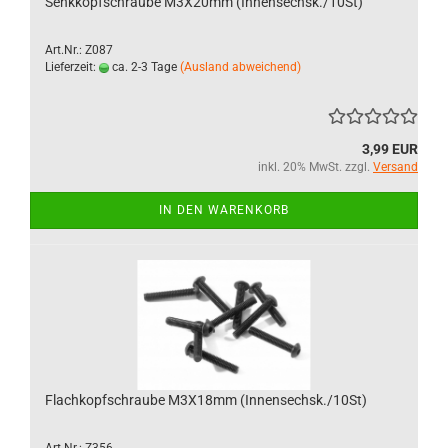
Senkkopfschraube M3X20mm (Innensechsk./10St)
Art.Nr.: Z087
Lieferzeit:
ca. 2-3 Tage
(Ausland abweichend)
3,99 EUR
inkl. 20% MwSt. zzgl.
Versand
IN DEN WARENKORB
Flachkopfschraube M3X18mm (Innensechsk./10St)