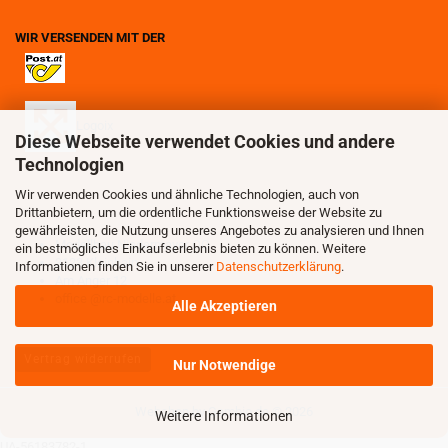
WIR VERSENDEN MIT DER
Logoix
Diese Webseite verwendet Cookies und andere
Technologien
Wir verwenden Cookies und ähnliche Technologien, auch von
Drittanbietern, um die ordentliche Funktionsweise der Website zu
gewährleisten, die Nutzung unseres Angebotes zu analysieren und Ihnen
Modellbau Niedermayer OG
ein bestmögliches Einkaufserlebnis bieten zu können. Weitere
3123 Kleinhain
Informationen finden Sie in unserer
Datenschutzerklärung
.
Am Anger 12
office @rc-modelle.at
Alle Akzeptieren
Vertrag widerrufen
Nur Notwendige
Webshop
by Gambio.de © 2026
Weitere Informationen
UA-56183782-1