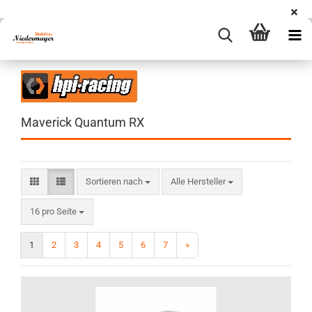
Maverick Quantum RX
Sortieren nach
Sortieren nach
Alle Hersteller
pro Seite
16 pro Seite
1
2
3
4
5
6
7
»