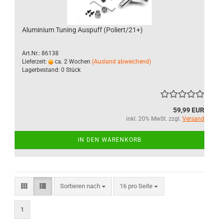
Aluminium Tuning Auspuff (Poliert/21+)
Art.Nr.: 86138
Lieferzeit:
ca. 2 Wochen
(Ausland abweichend)
Lagerbestand: 0 Stück
59,99 EUR
inkl. 20% MwSt. zzgl.
Versand
IN DEN WARENKORB
Sortieren nach
pro Seite
Sortieren nach
16 pro Seite
1