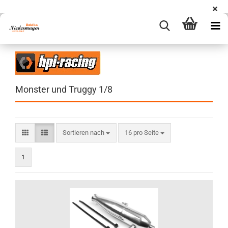
Monster und Truggy 1/8
Sortieren nach
pro Seite
Sortieren nach
16 pro Seite
1