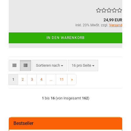
24,99 EUR
inkl. 20% MwSt. zzgl.
Versand
IN DEN WARENKORB
Sortieren nach
pro Seite
Sortieren nach
16 pro Seite
1
2
3
4
...
11
»
1
bis
16
(von insgesamt
162
)
Bestseller