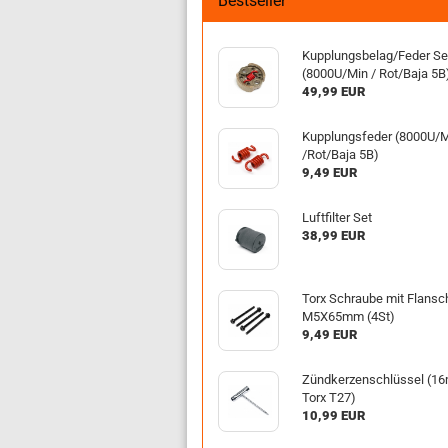
Bestseller
Kupplungsbelag/Feder Se
LRP anzeigen
(8000U/Min / Rot/Baja 5B
49,99 EUR
Merlin
Restposten
Kupplungsfeder (8000U/
/Rot/Baja 5B)
9,49 EUR
Luftfilter Set
38,99 EUR
Torx Schraube mit Flansc
M5X65mm (4St)
9,49 EUR
Zündkerzenschlüssel (1
Torx T27)
10,99 EUR