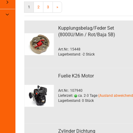
HPI Kleber und Öle
1
2
3
»
HPI Ladegeräte und Akku
HPI Nitro Zubehör
Kupplungsbelag/Feder Set
HPI Servo
(8000U/Min / Rot/Baja 5B)
HPI Tunningteile
Karosserien
Art.Nr.: 15448
Nitro Motoren
Lagerbestand: -2 Stück
Pull & Rotostart Parts
Schraubensets
Werkzeug
Fuelie K26 Motor
Art.Nr.: 107940
Lieferzeit:
ca. 2-3 Tage
(Ausland abweichend
xxas anzeigen
Zubehör anzeigen
Lagerbestand: 0 Stück
leidung
Akkus
atzteile
Buggy 1/10
atzteile RC-Cars
Crawler 1/10
 Tunningteile
Crawler Zubehör
Zylinder Dichtung