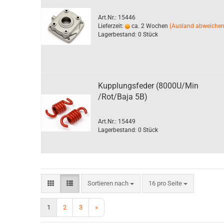
Art.Nr.: 15446
Lieferzeit:
ca. 2 Wochen
(Ausland abweiche
Lagerbestand: 0 Stück
Kupplungsfeder (8000U/Min
/Rot/Baja 5B)
Art.Nr.: 15449
Lagerbestand: 0 Stück
Sortieren nach
pro Seite
Sortieren nach
16 pro Seite
1
2
3
»