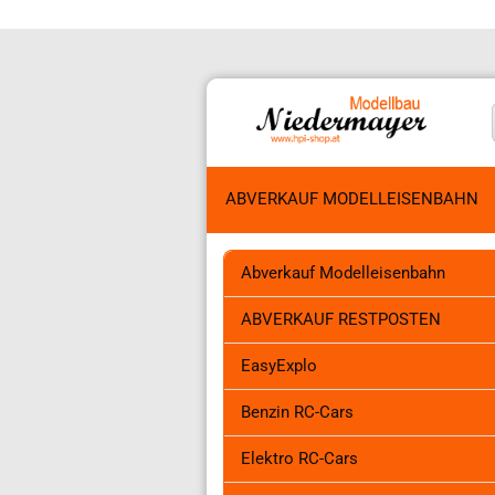
ABVERKAUF MODELLEISENBAHN
Abverkauf Modelleisenbahn
Elektro RC-Cars anzeigen
Nit
ABVERKAUF RESTPOSTEN
Crawler
Off
Drift Autos 1/10
Off
EasyExplo
Elektro 1/12-1/64
Onr
Benzin RC-Cars
Offroad 1/5
Offroad 1/10
Elektro RC-Cars
Offroad 1/8
Onroad 1/10