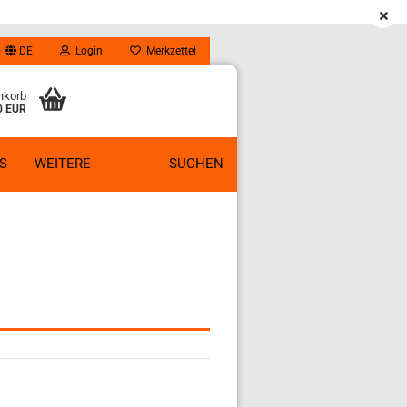
DE
Login
Merkzettel
nkorb
0 EUR
S
WEITERE
SUCHEN