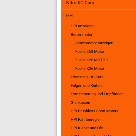
Nitro RC-Cars
HPI
HPI anzeigen
Benzinmotor
Benzinmotor anzeigen
Fuelie 26S Motor
Fuelie K23 MOTOR
Fuelie K26 Motor
Ersatzteile RC-Cars
Felgen und Reifen
Fernsteuerung und Empfänger
Glühkerzen
Maverick anzeigen
Tra
Ersatzteile RC-Cars
Bek
HPI Brushless Sport Motors
Fahrtenregler
Ers
HPI Fahrtenregler
Felgen und Reifen
Ers
HPI Kleber und Öle
Karosserien
RPM