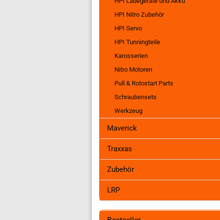
HPI Ladegeräte und Akku
Servo
Sc
HPI Nitro Zubehör
Tunningteile Maverick
Tra
HPI Servo
Tra
Tra
HPI Tunningteile
Tra
Karosserien
Tra
Nitro Motoren
Tra
Pull & Rotostart Parts
Tr
Schraubensets
Tra
Werkzeug
Tr
Tra
Maverick
Tra
Tra
Traxxas
Tr
Zubehör
LRP