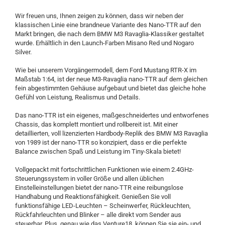
Wir freuen uns, Ihnen zeigen zu können, dass wir neben der
klassischen Linie eine brandneue Variante des Nano-TTR auf den
Markt bringen, die nach dem BMW M3 Ravaglia-Klassiker gestaltet
wurde. Erhältlich in den Launch-Farben Misano Red und Nogaro
Silver.
Wie bei unserem Vorgängermodell, dem Ford Mustang RTR-X im
Maßstab 1:64, ist der neue M3-Ravaglia nano-TTR auf dem gleichen
fein abgestimmten Gehäuse aufgebaut und bietet das gleiche hohe
Gefühl von Leistung, Realismus und Details.
Das nano-TTR ist ein eigenes, maßgeschneidertes und entworfenes
Chassis, das komplett montiert und rollbereit ist. Mit einer
detaillierten, voll lizenzierten Hardbody-Replik des BMW M3 Ravaglia
von 1989 ist der nano-TTR so konzipiert, dass er die perfekte
Balance zwischen Spaß und Leistung im Tiny-Skala bietet!
Vollgepackt mit fortschrittlichen Funktionen wie einem 2.4GHz-
Steuerungssystem in voller Größe und allen üblichen
Einstelleinstellungen bietet der nano-TTR eine reibungslose
Handhabung und Reaktionsfähigkeit. Genießen Sie voll
funktionsfähige LED-Leuchten – Scheinwerfer, Rückleuchten,
Rückfahrleuchten und Blinker – alle direkt vom Sender aus
steuerbar. Plus, genau wie das Venture18, können Sie sie ein- und