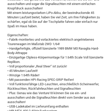
ausschalten und sogar die Signalleuchten mit einem einfachen
Knopfdruck ausschalten!
Mit einem leistungsstarken LiPo-Akku, der beeindruckende 45
Minuten Laufzeit bietet, haben Sie viel Zeit, um Ihre Fähigkeiten zu
schärfen, egal ob Sie auf der Tischplatte fahren oder einfach nur
Spaß im Haus haben.
Eigenschaften:
• Fabrik-montiertes und vorlackiertes elektrisch angetriebenes
Tourenwagen im Maßstab 2WD 1/64!
• Handgefertigte, offiziell lizenzierte 1989 BMW M3 Ravaglia Hard-
Body-Attrappe
• Einzigartige Clipless-Körpermontage für 1:64th Scale Voll lizenzierte
Repliken.
• Voll proportionaler „Real Steer“ ist zurück!
• 45 Minuten Laufzeit!
• Winzige 1:64th Räder!
• Mit passenden HPI-Racing SPEC-GRIP Reifen!
• Voll funktionsfähige LED-Leuchten, einschließlich Scheinwerfer,
Rückleuchten, Rückfahrleuchten und Signalleuchten
• Plus: Genau wie das Venture18 können Sie sie ein- und
ausschalten und die Signalleuchten direkt vom Sender aus aus
ausschalten!
• USB-Ladekabel im Lieferumfang enthalten
• HPI MTX-400 2.4GHz Funksystem