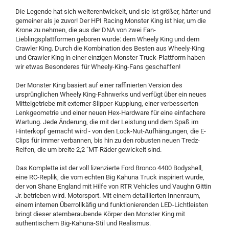
Die Legende hat sich weiterentwickelt, und sie ist größer, härter und
gemeiner als je zuvor! Der HPI Racing Monster King ist hier, um die
Krone zu nehmen, die aus der DNA von zwei Fan-
Lieblingsplattformen geboren wurde: dem Wheely King und dem
Crawler King. Durch die Kombination des Besten aus Wheely-King
und Crawler King in einer einzigen Monster-Truck-Plattform haben
wir etwas Besonderes für Wheely-King-Fans geschaffen!
Der Monster King basiert auf einer raffinierten Version des
ursprünglichen Wheely King-Fahrwerks und verfügt über ein neues
Mittelgetriebe mit externer Slipper-Kupplung, einer verbesserten
Lenkgeometrie und einer neuen Hex-Hardware für eine einfachere
Wartung. Jede Änderung, die mit der Leistung und dem Spaß im
Hinterkopf gemacht wird - von den Lock-Nut-Aufhängungen, die E-
Clips für immer verbannen, bis hin zu den robusten neuen Tredz-
Reifen, die um breite 2,2 "MT-Räder gewickelt sind.
Das Komplette ist der voll lizenzierte Ford Bronco 4400 Bodyshell,
eine RC-Replik, die vom echten Big Kahuna Truck inspiriert wurde,
der von Shane England mit Hilfe von RTR Vehicles und Vaughn Gittin
Jr. betrieben wird. Motorsport. Mit einem detaillierten Innenraum,
einem internen Überrollkäfig und funktionierenden LED-Lichtleisten
bringt dieser atemberaubende Körper den Monster King mit
authentischem Big-Kahuna-Stil und Realismus.